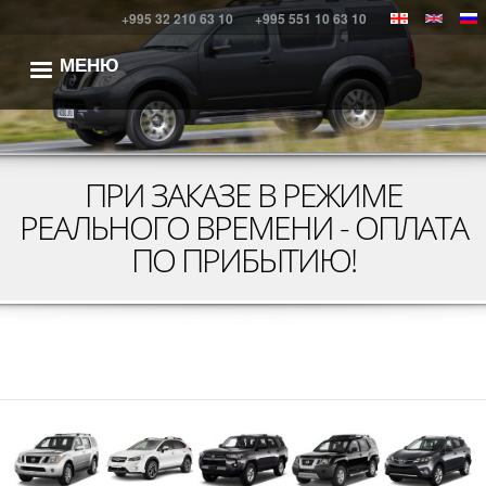
Перейти
+995 32 210 63 10
+995 551 10 63 10
к
основному
МЕНЮ
Responsive menu mobile icon
содержанию
ПРИ ЗАКАЗЕ В РЕЖИМЕ
РЕАЛЬНОГО ВРЕМЕНИ - ОПЛАТА
ПО ПРИБЫТИЮ!