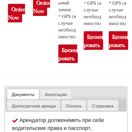
Order
ьный
* GPS (в
* GPS (в
Order
замок
случае
случае
Now
* GPS (в
необход
необход
Now
случае
имости)
имости)
необход
Брони
Брони
имости)
ровать
ровать
Брони
ровать
Документы
Аннотация
Долгосрочная аренда
Оплата
Страховка
Арендатор должениметь при себе
водительские права и пасспорт,