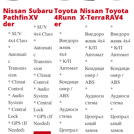
Nissan
Subaru
Toyota
Nissan
Toyota
Pathfin
XV
4Runn
X-Terra
RAV4
der
er
* SUV
*
*
* SUV
*
4x4 Class
Bнедоро
Bнедоро
4x4 Class
Bнедоро
*
жник 4x4
жник 4x4
*
жник
Automati
* К/П
* К/П
Automati
4x4
c
Автомат
Автомат
c
* К/П
Transmis
*
*
Transmis
Автомат
sion
Кондици
Кондици
sion
*
* Climat
онер /
онер /
* Climat
Кондици
Control
ABS
ABS
Control
онер /
* Audio
*
*
* Audio
ABS
System
Аудиоси
Аудиоси
System
*
* Central
стема
стема
* Central
Аудиоси
Lock
*
*
Lock
стема
* GPS (If
Централ
Централ
* GPS (If
*
Needed)
ьный
ьный
Needed)
Централ
замок
замок